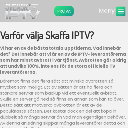
Meny
PROVA
Instruktio
Varför välja Skaffa IPTV?
Vi har en av de bästa totala upptiderna. Vad innebär
det? Det innebär att vi är en av de IPTV-leverantörerna
som har minst avbrott i vår tjänst. Avbrotten går aldrig
att undvika 100%, inte ens för de stora officiella TV
leverantörerna.
Däremot finns det flera sätt att minska avbrotten så
mycket som möjligt. Ett av sätten är att ha flera och
starkare servrar som backup vid ett eventuellt avbrott.
Skulle en server gå ned så finns en annan som kan ta över.
Detta sätt att motverka avbrotten är ett av de
populäraste sätten. Det kostar dock en del att köpa in
dubbelt så många servrar än vad man egentligen behöver.
Av denna anledning skippar många leverantörer detta och