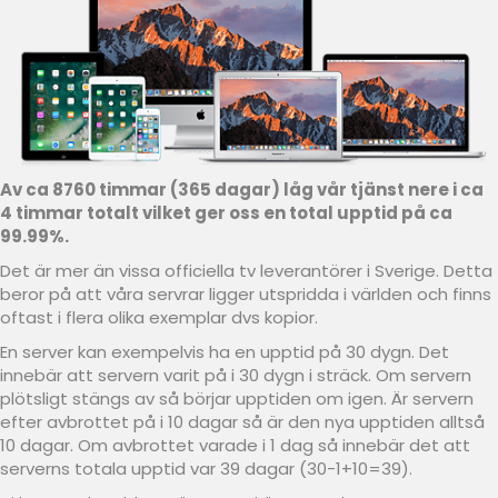
Av ca 8760 timmar (365 dagar) låg vår tjänst nere i ca
4 timmar totalt vilket ger oss en total upptid på ca
99.99%.
Det är mer än vissa officiella tv leverantörer i Sverige. Detta
beror på att våra servrar ligger utspridda i världen och finns
oftast i flera olika exemplar dvs kopior.
En server kan exempelvis ha en upptid på 30 dygn. Det
innebär att servern varit på i 30 dygn i sträck. Om servern
plötsligt stängs av så börjar upptiden om igen. Är servern
efter avbrottet på i 10 dagar så är den nya upptiden alltså
10 dagar. Om avbrottet varade i 1 dag så innebär det att
serverns totala upptid var 39 dagar (30-1+10=39).