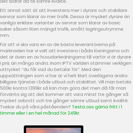
det bidrar då till sämre kvalité.
Ett annat sätt ät att inverstera mer i dyrare och stabilare
servrar som klarar av mer trafik. Dessa är mycket dyrare än
vanliga enklare varianter av servrar som klarar av basic
saker såsom liten mängd trafik, smått lagringsutrymme
mm.
För att vi ska vara en av de bästa leverantörerna på
marknaden har vi valt att investera i båda lösningarna och
det är även en av huvudanledningarna till varför vi är dyrare
i pris än många andra. Inom IPTV världen stämmer verkligen
uttrycket “du får vad du betalar för”. Med den
uppsättningen som vi har är vi helt klart överlägsna andra
billigare tjänster i både utbud och stabilitet. Vill man betala
500kr kontra 1399kr så kan man göra det men då får man
förvänta sig att det kommer att vara minst tre gånger så
mycket avbrott och tre gånger sämre utbud samt kvalité.
Tvekar du på våra påståenden?
Testa oss gärna fritt i 1
timme eller i en hel månad för 249kr.