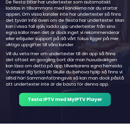
De flesta titlar har undertexter som automatiskt
laddas in tillsammans med kanalerna när du startar
appen. Om vissa kanaler inte har undertexter så finns
det tyvärr inte även om de flesta har undertexter. Man
kan i vissa fall själv ladda upp undertexter från sina
egna källor men det är dock inget vi rekommenderar
eller erbjuder support på då vårt fokus ligger på mer
viktiga uppgifter till våra kunder.
Vill du veta mer om undertexter till din app så finns
det oftast en googling bort där man huvudsakligen
kan läsa om detta på app tillverkarens egna hemsida.
Vi önskar dig lycka till! Skulle du behöva hjälp så finns vi
alltid här! Sammanfattningsvis så kan man dock påstå
att undertexter inte är de bästa för denna app.
Testa IPTV med MyIPTV Player