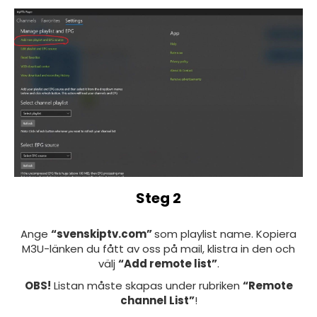
Steg 2
Ange
“svenskiptv.com”
som playlist name. Kopiera
M3U-länken du fått av oss på mail, klistra in den och
välj
“Add remote list”
.
OBS!
Listan måste skapas under rubriken
“Remote
channel List”
!