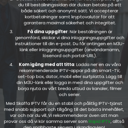
du till beställningssidan där du kan betala på ett
både säkert och anonymt sätt. Vi accepterar
kortbetalningar samt kryptovalutor för att
garantera maximal säkerhet och integritet.
Få dina uppgifter
: När beställningen är
genomförd, skickar vi dina inloggningsuppgifter och
instruktioner till din e-post. Du får antingen en M3U-
länk eller inloggningsuppgifter (användarnamn,
lösenord och portal-URL).
Kom igång med att titta
: Ladda ner en av våra
rekommenderade IPTV-appar på din smart-TV,
set-top box, dator, mobil eller surfplatta. Lägg till
din M3U-länk eller logga in med dina uppgifter och
börja njuta av vårt breda utbud av kanaler, filmer
och serier.
Med Skaffa IPTV får du en stabil och pålitlig IPTV-tjänst
med snabb support och tillgång till det bästa innehållet,
var och när du vill. Vi rekommenderar även att man
provar oss då vi kör samma server som
Rapid IPTV
, alltså
den snabbaste servern i skandinavien!