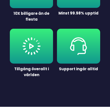
Minst 99.98% upptid
10X billigare än de
flesta
Tillgång överallt i
Support ingår alltid
världen