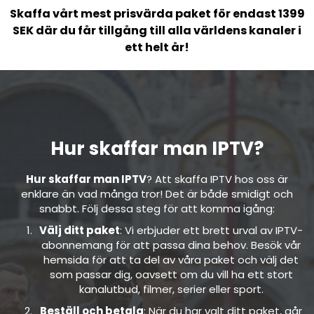
Skaffa vårt
mest prisvärda paket
för endast 1399
SEK där du får tillgång till alla världens kanaler i
ett helt år!
Hur skaffar man IPTV?
Hur skaffar man IPTV
? Att skaffa IPTV hos oss är
enklare än vad många tror! Det är både smidigt och
snabbt. Följ dessa steg för att komma igång:
Välj ditt paket
: Vi erbjuder ett brett urval av IPTV-
abonnemang för att passa dina behov. Besök vår
hemsida för att ta del av våra paket och välj det
som passar dig, oavsett om du vill ha ett stort
kanalutbud, filmer, serier eller sport.
Beställ och betala
: När du har valt ditt paket, går