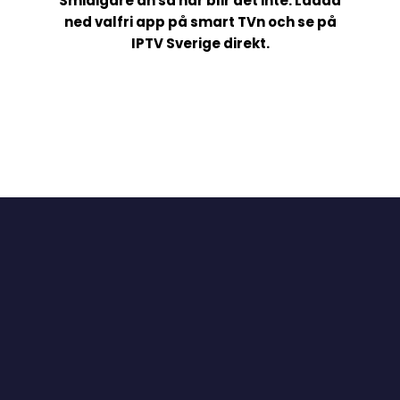
Smidigare än så här blir det inte. Ladda
ned valfri app på smart TVn och se på
IPTV Sverige direkt.