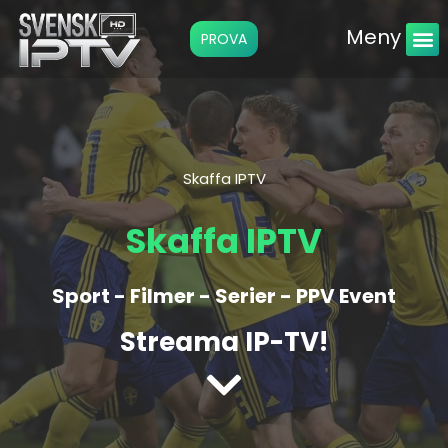
Meny
PROVA
Instruktio
Skaffa IPTV
Skaffa IPTV
Sport - Filmer - Serier - PPV Event
Streama IP-TV!