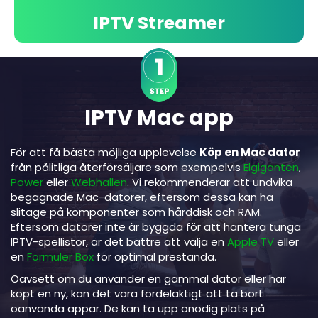
IPTV Streamer
IPTV Mac app
För att få bästa möjliga upplevelse
Köp en Mac dator
från pålitliga återförsäljare som exempelvis
Elgiganten
,
Power
eller
Webhallen
. Vi rekommenderar att undvika
begagnade Mac-datorer, eftersom dessa kan ha
slitage på komponenter som hårddisk och RAM.
Eftersom datorer inte är byggda för att hantera tunga
IPTV-spellistor, är det bättre att välja en
Apple TV
eller
en
Formuler Box
för optimal prestanda.
Oavsett om du använder en gammal dator eller har
köpt en ny, kan det vara fördelaktigt att ta bort
oanvända appar. De kan ta upp onödig plats på