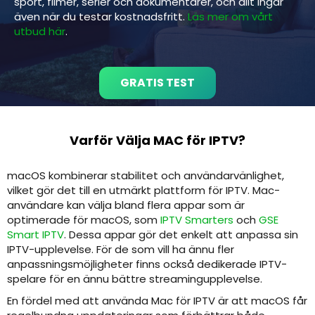
sport, filmer, serier och dokumentärer, och allt ingår
även när du testar kostnadsfritt.
Läs mer om vårt
utbud här
.
GRATIS TEST
Varför Välja MAC för IPTV?
macOS kombinerar stabilitet och användarvänlighet,
vilket gör det till en utmärkt plattform för IPTV. Mac-
användare kan välja bland flera appar som är
optimerade för macOS, som
IPTV Smarters
och
GSE
Smart IPTV
. Dessa appar gör det enkelt att anpassa sin
IPTV-upplevelse. För de som vill ha ännu fler
anpassningsmöjligheter finns också dedikerade IPTV-
spelare för en ännu bättre streamingupplevelse.
En fördel med att använda Mac för IPTV är att macOS får